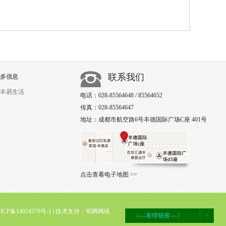
联系我们
多信息
丰易生活
电话：028-85564648 / 85564652
传真：028-85564647
地址：成都市航空路6号丰德国际广场C座 401号
点击查看电子地图 >>
ICP备14024379号-1
| 技术支持：
明腾网络
|----友情链接----|