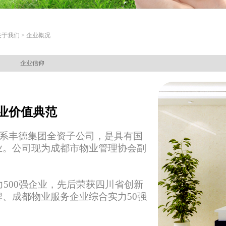
关于我们 > 企业概况
企业信仰
业价值典范
，系丰德集团全资子公司，是具有国
业。公司现为成都市物业管理协会副
。
500强企业
，先后荣获四川省创新
牌、成都物业服务企业综合实力
50强