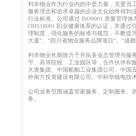
利丰物业作为行业内的中坚力量，关爱员
服务理念和追求卓越的企业文化始终得到
行业标准。公司
通过
ISO9001 质量管理体
OHS18001 职业健康体系的认证，并通
理制度，强化服务的标准与规范，不断提
大厦”、“四川省物业服务品牌项目”、“成
利丰物业长期致力于开拓多业态管理与服
宇、高等院校、工业园区等，合作伙伴和
大唐集团、中国船舶工业集团公司、中国
外南方投资建设有限公司、中科华核电技
公司业务范围涵盖管家服务、定制服务、
务。