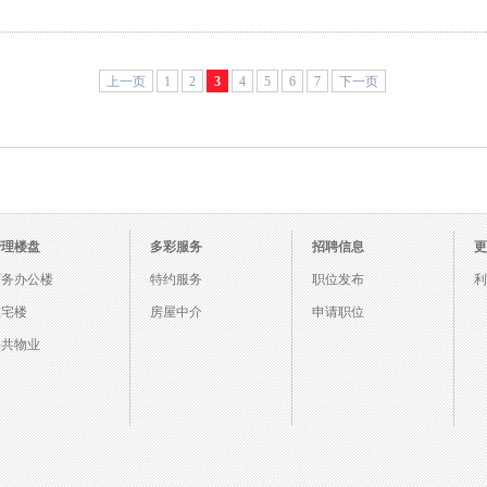
上一页
1
2
3
4
5
6
7
下一页
管理楼盘
多彩服务
招聘信息
更
商务办公楼
特约服务
职位发布
利
住宅楼
房屋中介
申请职位
公共物业