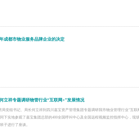
15年成都市物业服务品牌企业的决定
何立祥专题调研物管行业“互联网+”发展情况
市房局党组书记、局长何立祥到四川嘉宝资产管理集团专题调研我市物业管理行业“互联
同下实地参观了嘉宝集团总部的400全国呼叫中心及全国远程视频监控指挥中心，现场
班子进行了座谈。