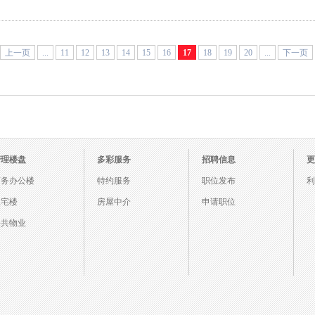
上一页
...
11
12
13
14
15
16
17
18
19
20
...
下一页
管理楼盘
多彩服务
招聘信息
更
商务办公楼
特约服务
职位发布
利
住宅楼
房屋中介
申请职位
公共物业